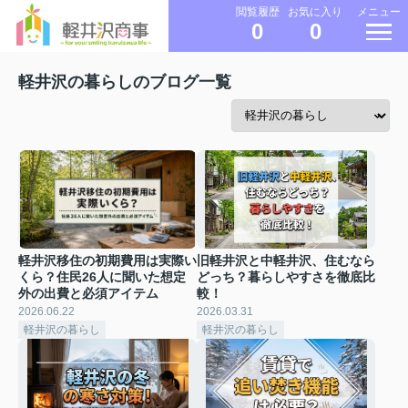
メニュー
閲覧履歴
お気に入り
0
0
軽井沢の暮らしのブログ一覧
軽井沢移住の初期費用は実際い
旧軽井沢と中軽井沢、住むなら
くら？住民26人に聞いた想定
どっち？暮らしやすさを徹底比
外の出費と必須アイテム
較！
2026.06.22
2026.03.31
軽井沢の暮らし
軽井沢の暮らし