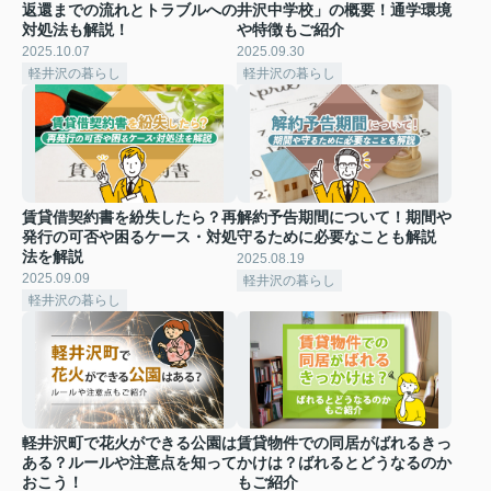
返還までの流れとトラブルへの
井沢中学校」の概要！通学環境
対処法も解説！
や特徴もご紹介
2025.10.07
2025.09.30
軽井沢の暮らし
軽井沢の暮らし
賃貸借契約書を紛失したら？再
解約予告期間について！期間や
発行の可否や困るケース・対処
守るために必要なことも解説
法を解説
2025.08.19
2025.09.09
軽井沢の暮らし
軽井沢の暮らし
軽井沢町で花火ができる公園は
賃貸物件での同居がばれるきっ
ある？ルールや注意点を知って
かけは？ばれるとどうなるのか
おこう！
もご紹介