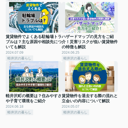
賃貸物件でよくある駐輪場トラ
ハザードマップの見方をご紹
ブルは？主な原因や相談先につ
介！災害リスクが低い賃貸物件
いても解説
の特徴も解説
2024.07.09
2024.06.25
軽井沢の暮らし
軽井沢の暮らし
軽井沢町の概要は？住みやすさ
賃貸物件を退去する際の流れと
や子育て環境をご紹介
立会いの内容について解説
2024.06.18
2024.05.07
軽井沢の暮らし
軽井沢の暮らし