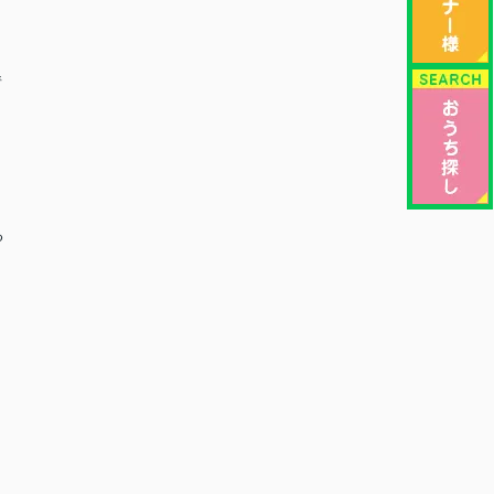
情
、
る