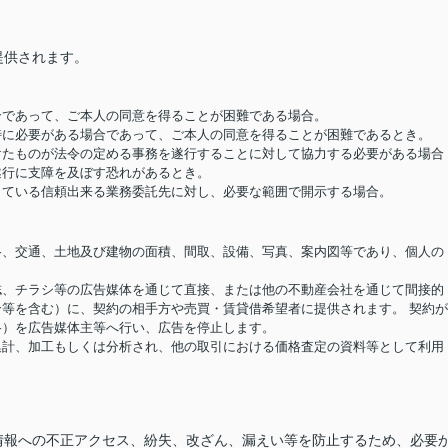
提供されます。
場合であって、ご本人の同意を得ることが困難である場合。
め特に必要がある場合であって、ご本人の同意を得ることが困難であるとき。
受けたものが法令の定める事務を遂行することに対して協力する必要がある場合
遂行に支障を及ぼす恐れがあるとき。
結している信頼出来る業務委託先に対し、必要な範囲で開示する場合。
価格、交通、土地及び建物の面積、間取、設備、写真、案内図等であり、個人の
報誌、チラシ等の広告媒体を通じて直接、または他の不動産会社を通じて間接的
等を含む）に、契約の相手方や売買・賃貸借希望者に提供されます。 契約
格）を広告媒体主等へ行い、広告を停止します。
り集計、加工もしくは分析され、他の取引における価格査定の資料等として利用
情報への不正アクセス、紛失、改ざん、漏えい等を防止するため、必要