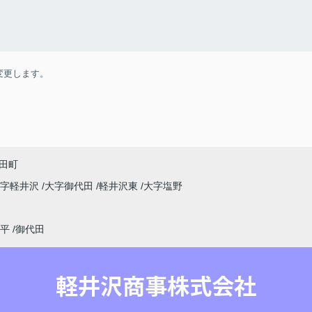
変更します。
田町
大字軽井沢
大字御代田
軽井沢東
大字塩野
平
御代田