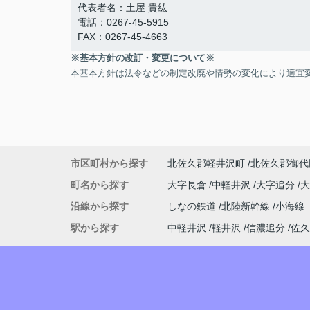
代表者名：土屋 貴紘
電話：0267-45-5915
FAX：0267-45-4663
※基本方針の改訂・変更について※
本基本方針は法令などの制定改廃や情勢の変化により適宜
市区町村から探す
北佐久郡軽井沢町
北佐久郡御代
町名から探す
大字長倉
中軽井沢
大字追分
沿線から探す
しなの鉄道
北陸新幹線
小海線
駅から探す
中軽井沢
軽井沢
信濃追分
佐久