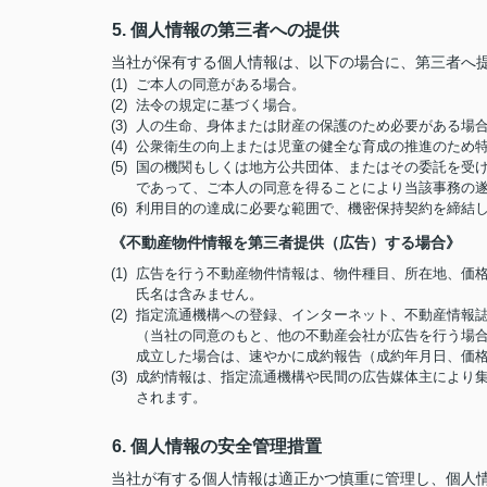
5. 個人情報の第三者への提供
当社が保有する個人情報は、以下の場合に、第三者へ
(1) ご本人の同意がある場合。
(2) 法令の規定に基づく場合。
(3) 人の生命、身体または財産の保護のため必要がある
(4) 公衆衛生の向上または児童の健全な育成の推進のた
(5) 国の機関もしくは地方公共団体、またはその委託を
であって、ご本人の同意を得ることにより当該事務の
(6) 利用目的の達成に必要な範囲で、機密保持契約を締
《不動産物件情報を第三者提供（広告）する場合》
(1) 広告を行う不動産物件情報は、物件種目、所在地、
氏名は含みません。
(2) 指定流通機構への登録、インターネット、不動産情
（当社の同意のもと、他の不動産会社が広告を行う場合
成立した場合は、速やかに成約報告（成約年月日、価
(3) 成約情報は、指定流通機構や民間の広告媒体主によ
されます。
6. 個人情報の安全管理措置
当社が有する個人情報は適正かつ慎重に管理し、個人