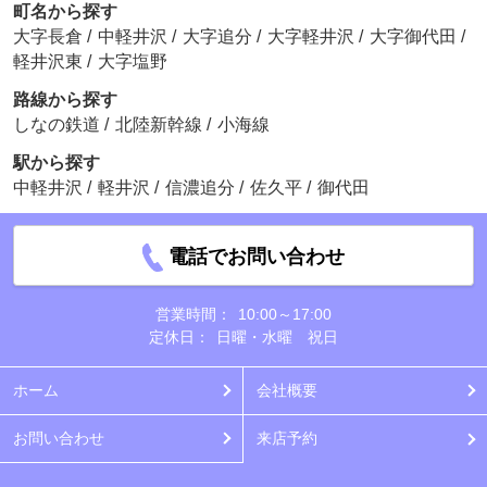
町名から探す
大字長倉
/
中軽井沢
/
大字追分
/
大字軽井沢
/
大字御代田
/
軽井沢東
/
大字塩野
路線から探す
しなの鉄道
/
北陸新幹線
/
小海線
駅から探す
中軽井沢
/
軽井沢
/
信濃追分
/
佐久平
/
御代田
電話でお問い合わせ
営業時間：
10:00～17:00
定休日：
日曜・水曜 祝日
ホーム
会社概要
お問い合わせ
来店予約