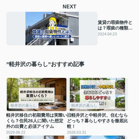
NEXT
賃貸の瑕疵物件と
は？瑕疵の種類や
違いについてご紹
2024.04.23
介
”軽井沢の暮らし”おすすめ記事
軽井沢の暮らし
軽井沢の暮らし
軽井沢移住の初期費用は実際い
旧軽井沢と中軽井沢、住むなら
くら？住民26人に聞いた想定
どっち？暮らしやすさを徹底比
外の出費と必須アイテム
較！
2026.06.22
2026.03.31