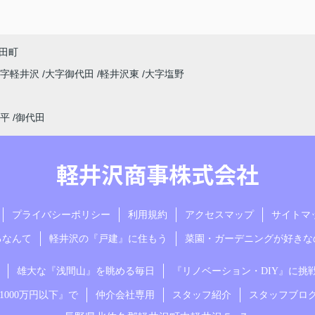
田町
大字軽井沢
大字御代田
軽井沢東
大字塩野
平
御代田
プライバシーポリシー
利用規約
アクセスマップ
サイトマ
るなんて
軽井沢の『戸建』に住もう
菜園・ガーデニングが好きな
雄大な『浅間山』を眺める毎日
『リノベーション・DIY』に挑
000万円以下』で
仲介会社専用
スタッフ紹介
スタッフブロ