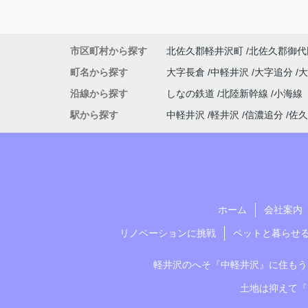
市区町村から探す
北佐久郡軽井沢町
北佐久郡御代
町名から探す
大字長倉
中軽井沢
大字追分
沿線から探す
しなの鉄道
北陸新幹線
小海線
駅から探す
中軽井沢
軽井沢
信濃追分
佐久
ホーム
会社案内
リノベーションに挑戦
ペットと暮らせ
軽井沢のへそ『中軽井沢』に住もう
土地は抑えて『1