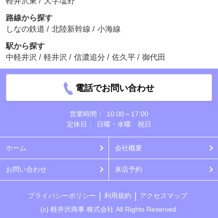
軽井沢東
/
大字塩野
路線から探す
しなの鉄道
/
北陸新幹線
/
小海線
駅から探す
中軽井沢
/
軽井沢
/
信濃追分
/
佐久平
/
御代田
電話でお問い合わせ
営業時間：
10:00～17:00
定休日：
日曜・水曜 祝日
ホーム
会社概要
お問い合わせ
来店予約
プライバシーポリシー
利用規約
アクセスマップ
(c) 軽井沢商事 株式会社 All Rights Reserved.