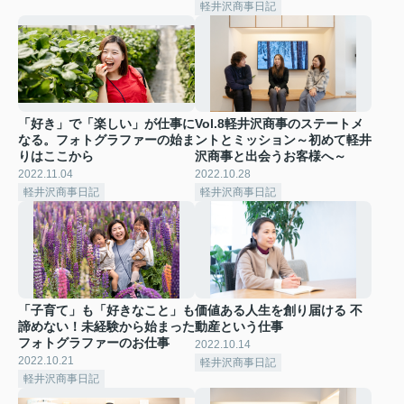
軽井沢商事日記
「好き」で「楽しい」が仕事に
Vol.8軽井沢商事のステートメ
なる。フォトグラファーの始ま
ントとミッション～初めて軽井
りはここから
沢商事と出会うお客様へ～
2022.11.04
2022.10.28
軽井沢商事日記
軽井沢商事日記
「子育て」も「好きなこと」も
価値ある人生を創り届ける 不
諦めない！未経験から始まった
動産という仕事
フォトグラファーのお仕事
2022.10.14
2022.10.21
軽井沢商事日記
軽井沢商事日記