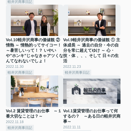
軽井沢商事日記
Vol.10軽井沢商事の価値観 ②
Vol.9軽井沢商事の価値観 ① 主
情熱 ～ 情熱的ってサイコー！
体成長 ～ 過去の自分・今の自
～暑苦しいって！？ いやい
分を常に超えてゆけ ～ 心・
や”ホンキ”じゃなきゃアツくな
技・体 、、、そして 日々の生
んてなれないでしょ！
活
2022.11.30
2022.11.23
軽井沢商事日記
軽井沢商事日記
Vol.2 賃貸管理のお仕事 ～１
Vol.1賃貸管理のお仕事って何
番大切なことは？～
するの？ ～ある日の軽井沢商
事～
2022.11.18
2022.11.11
軽井沢商事日記