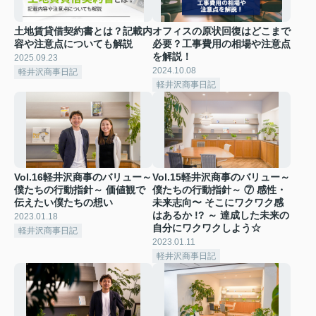
土地賃貸借契約書とは？記載内
オフィスの原状回復はどこまで
容や注意点についても解説
必要？工事費用の相場や注意点
を解説！
2025.09.23
2024.10.08
軽井沢商事日記
軽井沢商事日記
Vol.16軽井沢商事のバリュー～
Vol.15軽井沢商事のバリュー～
僕たちの行動指針～ 価値観で
僕たちの行動指針～ ⑦ 感性・
伝えたい僕たちの想い
未来志向〜 そこにワクワク感
はあるか !? ～ 達成した未来の
2023.01.18
自分にワクワクしよう☆
軽井沢商事日記
2023.01.11
軽井沢商事日記