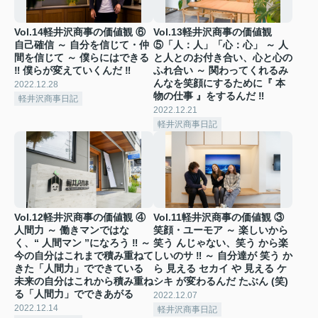
Vol.14軽井沢商事の価値観 ⑥
Vol.13軽井沢商事の価値観
自己確信 ～ 自分を信じて・仲
⑤「人：人」「心：心」 ～ 人
間を信じて ～ 僕らにはできる
と人とのお付き合い、心と心の
‼ 僕らが変えていくんだ ‼
ふれ合い ～ 関わってくれるみ
んなを笑顔にするために『 本
2022.12.28
物の仕事 』をするんだ ‼
軽井沢商事日記
2022.12.21
軽井沢商事日記
Vol.12軽井沢商事の価値観 ④
Vol.11軽井沢商事の価値観 ③
人間力 ～ 働きマンではな
笑顔・ユーモア ～ 楽しいから
く、“ 人間マン ”になろう ‼ ～
笑う んじゃない、笑う から楽
今の自分はこれまで積み重ねて
しいのサ ‼ ～ 自分達が 笑う か
きた「人間力」でできている
ら 見える セカイ や 見える ケ
未来の自分はこれから積み重ね
シキ が変わるんだ たぶん (笑)
る「人間力」でできあがる
2022.12.07
2022.12.14
軽井沢商事日記