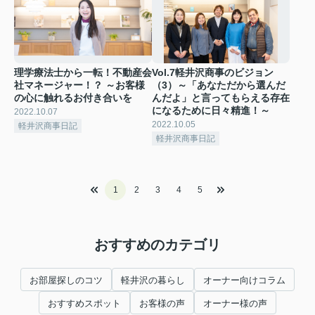
理学療法士から一転！不動産会
Vol.7軽井沢商事のビジョン
社マネージャー！？ ～お客様
（3）～「あなただから選んだ
の心に触れるお付き合いを
んだよ」と言ってもらえる存在
になるために日々精進！～
2022.10.07
2022.10.05
軽井沢商事日記
軽井沢商事日記
1
2
3
4
5
おすすめのカテゴリ
お部屋探しのコツ
軽井沢の暮らし
オーナー向けコラム
おすすめスポット
お客様の声
オーナー様の声