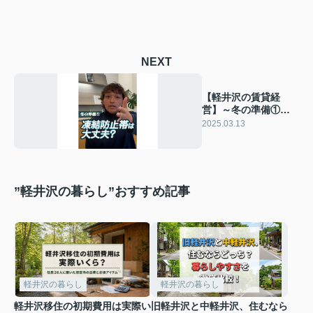
NEXT
【軽井沢の賃貸経
営】～冬の準備①～
凍結防止帯は大丈
2025.03.13
夫？〜賃貸オーナー
様へ〜
”軽井沢の暮らし”おすすめ記事
軽井沢の暮らし
軽井沢の暮らし
軽井沢移住の初期費用は実際い
旧軽井沢と中軽井沢、住むなら