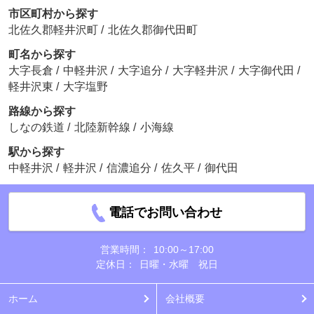
市区町村から探す
北佐久郡軽井沢町
/
北佐久郡御代田町
町名から探す
大字長倉
/
中軽井沢
/
大字追分
/
大字軽井沢
/
大字御代田
/
軽井沢東
/
大字塩野
路線から探す
しなの鉄道
/
北陸新幹線
/
小海線
駅から探す
中軽井沢
/
軽井沢
/
信濃追分
/
佐久平
/
御代田
電話でお問い合わせ
営業時間：
10:00～17:00
定休日：
日曜・水曜 祝日
ホーム
会社概要