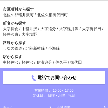
市区町村から探す
北佐久郡軽井沢町
/
北佐久郡御代田町
町名から探す
大字長倉
/
中軽井沢
/
大字追分
/
大字軽井沢
/
大字御代田
/
軽井沢東
/
大字塩野
路線から探す
しなの鉄道
/
北陸新幹線
/
小海線
駅から探す
中軽井沢
/
軽井沢
/
信濃追分
/
佐久平
/
御代田
電話でお問い合わせ
営業時間：
10:00～17:00
定休日：
日曜・水曜 祝日
ホーム
会社概要