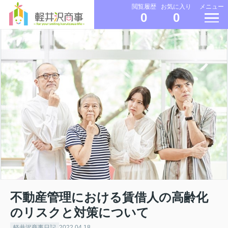
メニュー
閲覧履歴
お気に入り
0
0
不動産管理における賃借人の高齢化
のリスクと対策について
軽井沢商事日記
2022.04.18