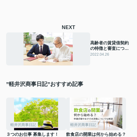
NEXT
高齢者の賃貸借契約
の特徴と審査につい
てご紹介
2022.04.26
”軽井沢商事日記”おすすめ記事
軽井沢商事日記
軽井沢商事日記
３つのお仕事 募集します！
飲食店の開業は何から始める？