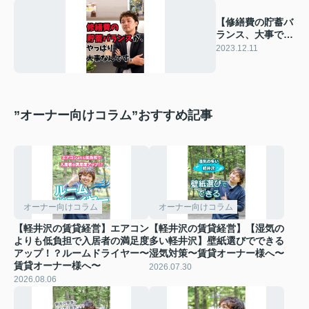
【修繕費の貯蓄バ
ランス、大事で
す！】～賃貸オー
2023.12.11
ナー様へ～
”オーナー向けコラム”おすすめ記事
オーナー向けコラム
オーナー向けコラム
【軽井沢の賃貸経営】エアコン
【軽井沢の賃貸経営】【湿気の
よりも低負担で入居者の満足度
多い軽井沢】壁紙選びでできる
アップ！？ルームドライヤー〜
湿気対策〜賃貸オーナー様へ〜
賃貸オーナー様へ〜
2026.07.30
2026.08.06