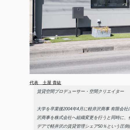
代表　土屋 貴紘
賃貸空間プロデューサー・空間クリエイター
大学を卒業後2004年4月に軽井沢商事 有限会
沢商事を株式会社へ組織変更を行うと同時に、
デアで軽井沢の賃貸管理シェア50％という圧倒