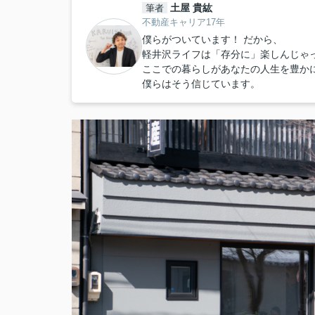
土屋 貴紘
筆者
不動産キャリア17年
僕らがついています！ だから、
軽井沢ライフは「存分に」楽しんじゃ
ここでの暮らしがあなたの人生を豊か
僕らはそう信じています。