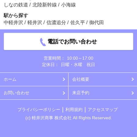
しなの鉄道
/
北陸新幹線
/
小海線
駅から探す
中軽井沢
/
軽井沢
/
信濃追分
/
佐久平
/
御代田
電話でお問い合わせ
営業時間：
10:00～17:00
定休日：
日曜・水曜 祝日
ホーム
会社概要
お問い合わせ
来店予約
プライバシーポリシー
利用規約
アクセスマップ
(c) 軽井沢商事 株式会社 All Rights Reserved.