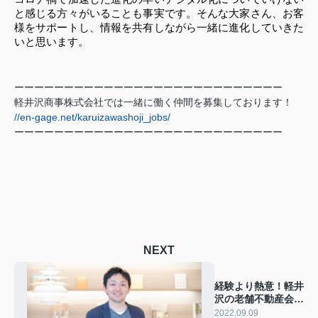
と感じる方々がいることも事実です。そんな大家さん、お客
様をサポートし、情報を共有しながら一緒に進化していきた
いと思います。
ーーーーーーーーーーーーーーーーーーーーーーーーーーー
軽井沢商事株式会社では一緒に働く仲間を募集しております！
//en-gage.net/karuizawashoji_jobs/
ーーーーーーーーーーーーーーーーーーーーーーーーーーー
NEXT
経験より熱意！軽井
沢の老舗不動産会社
が今「底上げ」を目
2022.09.09