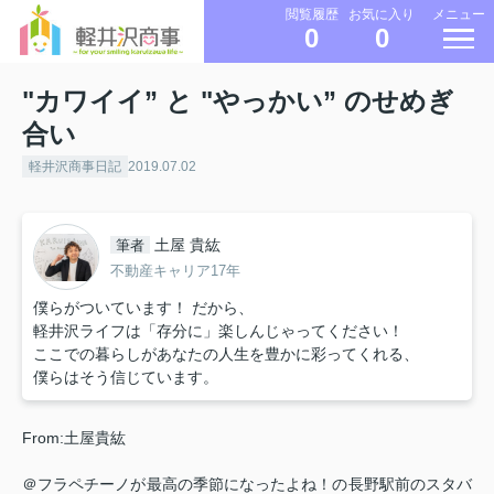
メニュー
閲覧履歴
お気に入り
0
0
"カワイイ” と "やっかい” のせめぎ
合い
軽井沢商事日記
2019.07.02
土屋 貴紘
筆者
不動産キャリア17年
僕らがついています！ だから、
軽井沢ライフは「存分に」楽しんじゃってください！
ここでの暮らしがあなたの人生を豊かに彩ってくれる、
僕らはそう信じています。
From:土屋貴紘
＠フラペチーノが最高の季節になったよね！の長野駅前のスタバ