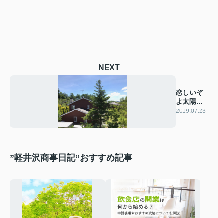
NEXT
恋しいぞ
よ太陽さ
ん
2019.07.23
”軽井沢商事日記”おすすめ記事