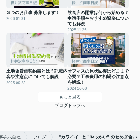
軽井沢商事日記
軽井沢商事日記
３つのお仕事 募集します！
飲食店の開業は何から始める？
申請手順やおすすめ資格につい
2026.01.31
ても解説
2025.11.25
軽井沢商事日記
軽井沢商事日記
土地賃貸借契約書とは？記載内
オフィスの原状回復はどこまで
容や注意点についても解説
必要？工事費用の相場や注意点
を解説！
2025.09.23
2024.10.08
もっと見る
ブログトップへ
事株式会社
ブログ
"カワイイ” と "やっかい” のせめぎ合い