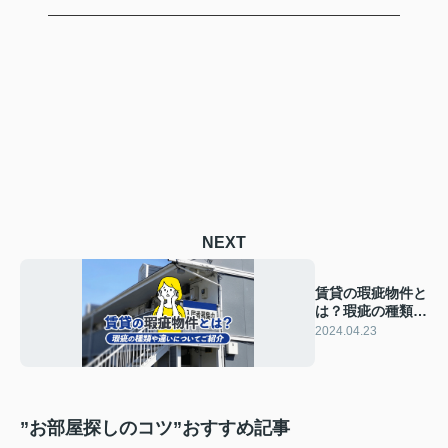
NEXT
賃貸の瑕疵物件と
は？瑕疵の種類や
違いについてご紹
2024.04.23
介
”お部屋探しのコツ”おすすめ記事