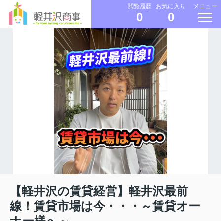
メニュー
閲覧履歴
お気に入り
0
0
【軽井沢の賃貸経営】軽井沢最前
線！賃貸市場は今・・・～賃貸オー
ナー様へ～