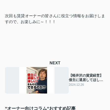
次回も賃貸オーナーの皆さんに役立つ情報をお届けしま
すので、お楽しみに～！！！
NEXT
【軽井沢の賃貸経営】
借主に退居してほし
い！そもそもできるの
2024.12.26
か⁉︎～賃貸オーナー様へ
～
”オーナー向けコラム”おすすめ記事