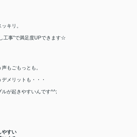
スッキリ。
し工事”で満足度UPできます☆
う声もごもっとも。
うデメリットも・・・
ルが起きやすいんです^^;
しやすい