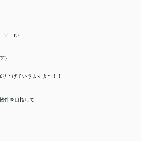
⌒▽⌒)✨
笑）
掘り下げていきますよ〜！！！
貸物件を目指して、
！