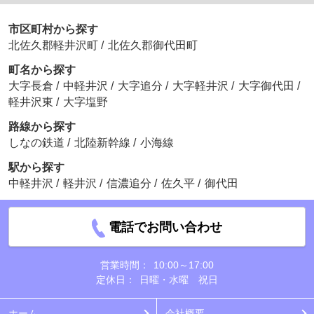
市区町村から探す
北佐久郡軽井沢町
/
北佐久郡御代田町
町名から探す
大字長倉
/
中軽井沢
/
大字追分
/
大字軽井沢
/
大字御代田
/
軽井沢東
/
大字塩野
路線から探す
しなの鉄道
/
北陸新幹線
/
小海線
駅から探す
中軽井沢
/
軽井沢
/
信濃追分
/
佐久平
/
御代田
電話でお問い合わせ
営業時間：
10:00～17:00
定休日：
日曜・水曜 祝日
ホーム
会社概要