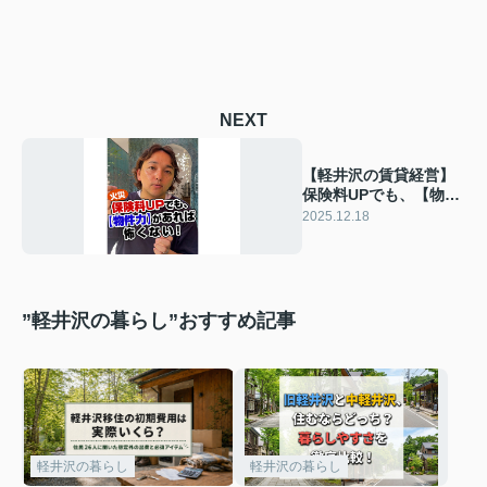
NEXT
【軽井沢の賃貸経営】
保険料UPでも、【物件
力】があれば怖くな
2025.12.18
い！〜賃貸オーナー様
へ〜
”軽井沢の暮らし”おすすめ記事
軽井沢の暮らし
軽井沢の暮らし