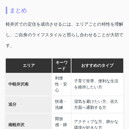
まとめ
軽井沢での定住を成功させるには、エリアごとの特性を理解
し、ご自身のライフスタイルと照らし合わせることが大切で
す。
キーワ
エリア
おすすめのタイプ
ード
利便
子育て世帯、便利な生活
中軽井沢南
性・安
を維持したい方
心
快適・
湿気を避けたい方、佐久
追分
洗練
方面へ通勤する方
開放
アクティブな方、静かな
南軽井沢
感・静
環境が好きな方