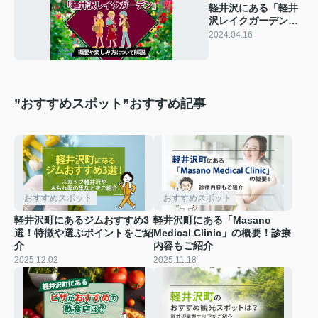
軽井沢にある「軽井
沢レイクガーデン」
の概要や楽しみ方に
2024.04.16
ついて解説
”おすすめスポット”おすすめ記事
おすすめスポット
おすすめスポット
軽井沢町にあるジムおすすめ3
軽井沢町にある「Masano
選！特徴や選ぶポイントをご紹
Medical Clinic」の概要！診療
介
内容もご紹介
2025.12.02
2025.11.18