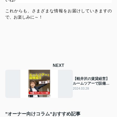
これからも、さまざまな情報をお届けしていきますの
で、お楽しみに～！
NEXT
【軽井沢の賃貸経営】
ルームツアーで設備紹
介第三弾！（下駄箱・
2024.03.28
モニターフォン・照
明）
”オーナー向けコラム”おすすめ記事