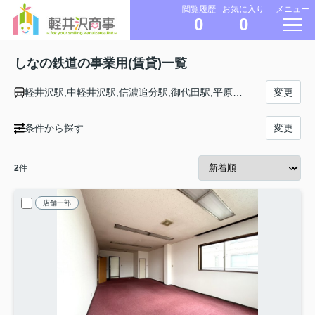
メニュー
閲覧履歴
お気に入り
0
0
しなの鉄道の事業用(賃貸)一覧
軽井沢駅,中軽井沢駅,信濃追分駅,御代田駅,平原駅,小諸駅,滋野駅,田中駅,大屋駅,信濃国分寺駅,上田駅,西上田駅,テクノさかき駅,坂城駅,戸倉駅,千曲駅,屋代駅,屋代高校前駅,篠ノ井駅
変更
条件から探す
変更
2
件
店舗一部