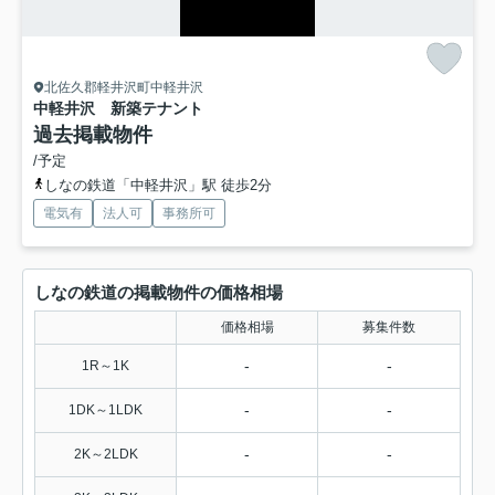
北佐久郡軽井沢町中軽井沢
中軽井沢 新築テナント
過去掲載物件
/予定
しなの鉄道「中軽井沢」駅 徒歩2分
電気有
法人可
事務所可
しなの鉄道の掲載物件の価格相場
価格相場
募集件数
-
-
1R～1K
-
-
1DK～1LDK
-
-
2K～2LDK