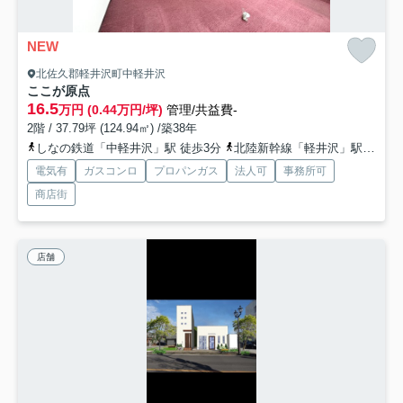
NEW
北佐久郡軽井沢町中軽井沢
ここが原点
16.5
万円 (0.44万円/坪)
管理/共益費-
2階 / 37.79坪 (124.94㎡) /築38年
しなの鉄道「中軽井沢」駅 徒歩3分
北陸新幹線「軽井沢」駅 徒歩54分
電気有
ガスコンロ
プロパンガス
法人可
事務所可
商店街
店舗