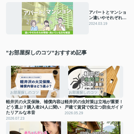
アパートとマンショ
ン違いやそれぞれの
特徴・向いている方
2024.03.19
を解説！
”お部屋探しのコツ”おすすめ記事
お部屋探しのコツ
お部屋探しのコツ
軽井沢の火災保険、補償内容は
軽井沢の虫対策は立地が重要！
どう選ぶ？購入者24人に聞い
戸建て賃貸で役立つ防虫ガイド
たリアルな本音
2026.05.29
2026.07.23