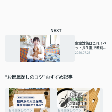
NEXT
空室対策はこれ！ペ
ット共生型で差別化
を図る
2020.07.28
”お部屋探しのコツ”おすすめ記事
お部屋探しのコツ
お部屋探しのコツ