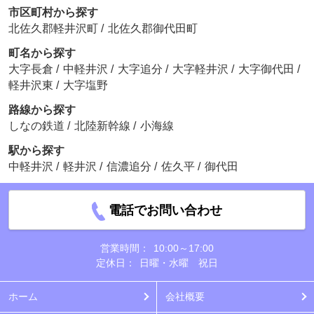
市区町村から探す
北佐久郡軽井沢町
/
北佐久郡御代田町
町名から探す
大字長倉
/
中軽井沢
/
大字追分
/
大字軽井沢
/
大字御代田
/
軽井沢東
/
大字塩野
路線から探す
しなの鉄道
/
北陸新幹線
/
小海線
駅から探す
中軽井沢
/
軽井沢
/
信濃追分
/
佐久平
/
御代田
電話でお問い合わせ
営業時間：
10:00～17:00
定休日：
日曜・水曜 祝日
ホーム
会社概要