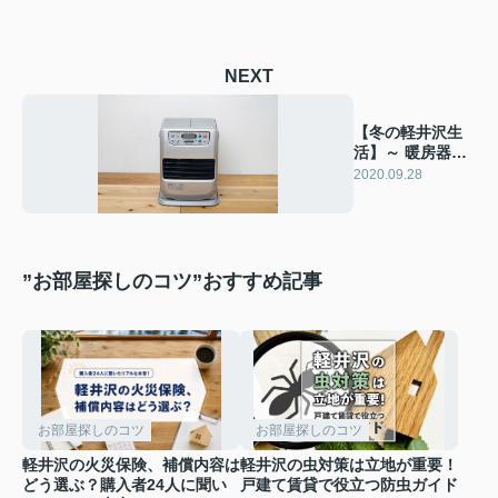
NEXT
【冬の軽井沢生
活】～ 暖房器具
編 ～
2020.09.28
”お部屋探しのコツ”おすすめ記事
お部屋探しのコツ
お部屋探しのコツ
軽井沢の火災保険、補償内容は
軽井沢の虫対策は立地が重要！
どう選ぶ？購入者24人に聞い
戸建て賃貸で役立つ防虫ガイド