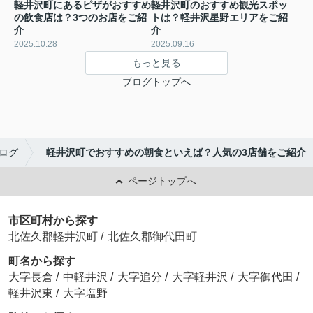
軽井沢町にあるピザがおすすめ
軽井沢町のおすすめ観光スポッ
の飲食店は？3つのお店をご紹
トは？軽井沢星野エリアをご紹
介
介
2025.10.28
2025.09.16
もっと見る
ブログトップへ
ログ
軽井沢町でおすすめの朝食といえば？人気の3店舗をご紹介
ページトップへ
市区町村から探す
北佐久郡軽井沢町
/
北佐久郡御代田町
町名から探す
大字長倉
/
中軽井沢
/
大字追分
/
大字軽井沢
/
大字御代田
/
軽井沢東
/
大字塩野