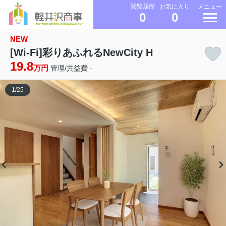
メニュー
閲覧履歴
お気に入り
0
0
NEW
[Wi-Fi]彩りあふれるNewCity H
19.8
万円
管理/共益費 -
1
/
25