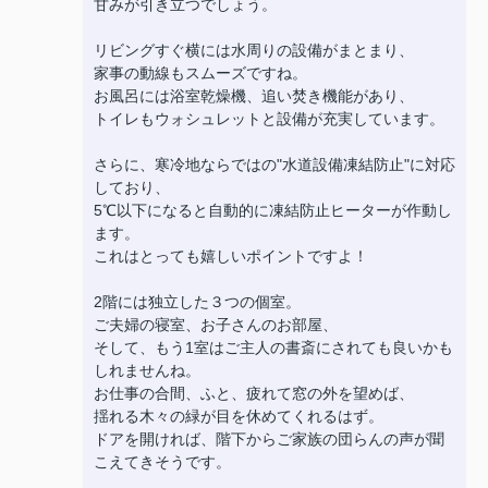
甘みが引き立つでしょう。
リビングすぐ横には水周りの設備がまとまり、
家事の動線もスムーズですね。
お風呂には浴室乾燥機、追い焚き機能があり、
トイレもウォシュレットと設備が充実しています。
さらに、寒冷地ならではの"水道設備凍結防止"に対応
しており、
5℃以下になると自動的に凍結防止ヒーターが作動し
ます。
これはとっても嬉しいポイントですよ！
2階には独立した３つの個室。
ご夫婦の寝室、お子さんのお部屋、
そして、もう1室はご主人の書斎にされても良いかも
しれませんね。
お仕事の合間、ふと、疲れて窓の外を望めば、
揺れる木々の緑が目を休めてくれるはず。
ドアを開ければ、階下からご家族の団らんの声が聞
こえてきそうです。