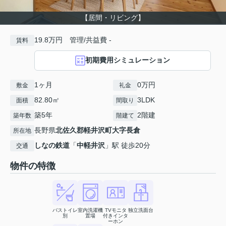
【居間・リビング】
19.8万円 管理/共益費 -
賃料
初期費用シミュレーション
1ヶ月
0万円
敷金
礼金
82.80㎡
3LDK
面積
間取り
築5年
2階建
築年数
階建て
長野県
北佐久郡軽井沢町
大字長倉
所在地
しなの鉄道
「
中軽井沢
」駅 徒歩20分
交通
物件の特徴
バストイレ
室内洗濯機
TVモニタ
独立洗面台
別
置場
付きインタ
ーホン