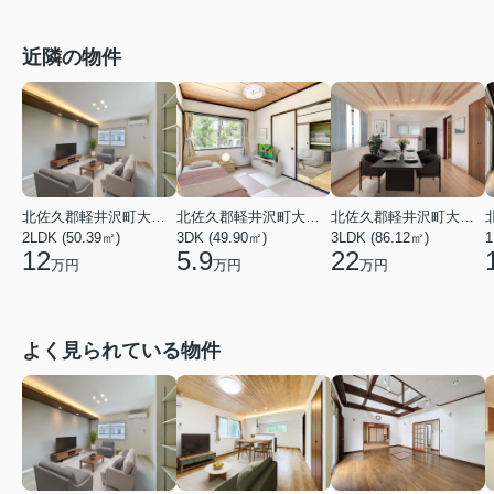
近隣の物件
北佐久郡軽井沢町大字長倉
北佐久郡軽井沢町大字長倉
北佐久郡軽井沢町大字長倉
2LDK (50.39㎡)
3DK (49.90㎡)
3LDK (86.12㎡)
1
12
5.9
22
万円
万円
万円
よく見られている物件