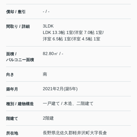
- / -
償却 / 敷引
3LDK
間取り / 詳細
LDK 13.3帖 1室
/
洋室 7.0帖 1室
/
洋室 6.5帖 1室
/
洋室 4.5帖 1室
82.80㎡ / -
面積 /
バルコニー面積
南
向き
2021年2月(築5年)
築年月
一戸建て / 木造、二階建て
種別 / 建物構造
2階建
階建て
長野県
北佐久郡軽井沢町
大字長倉
所在地