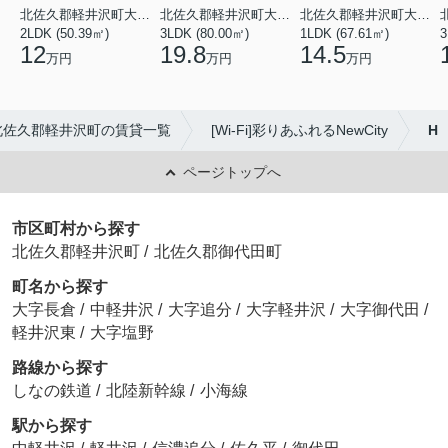
北佐久郡軽井沢町大字長倉
北佐久郡軽井沢町大字長倉
北佐久郡軽井沢町大字長倉
2LDK (50.39㎡)
3LDK (80.00㎡)
1LDK (67.61㎡)
3
12
19.8
14.5
万円
万円
万円
北佐久郡軽井沢町の賃貸一覧
[Wi-Fi]彩りあふれるNewCity
H
ページトップへ
市区町村から探す
北佐久郡軽井沢町
/
北佐久郡御代田町
町名から探す
大字長倉
/
中軽井沢
/
大字追分
/
大字軽井沢
/
大字御代田
/
軽井沢東
/
大字塩野
路線から探す
しなの鉄道
/
北陸新幹線
/
小海線
駅から探す