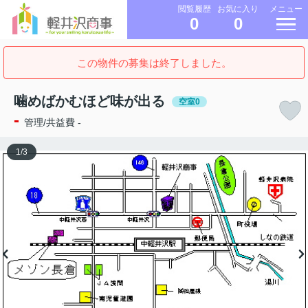
メニュー
閲覧履歴
お気に入り
0
0
この物件の募集は終了しました。
噛めばかむほど味が出る
空室0
-
管理/共益費 -
1
/
3