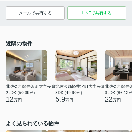
メールで共有する
LINEで共有する
近隣の物件
北佐久郡軽井沢町大字長倉
北佐久郡軽井沢町大字長倉
北佐久郡軽井
2LDK (50.39㎡)
3DK (49.90㎡)
3LDK (86.12㎡
12
5.9
22
万円
万円
万円
よく見られている物件