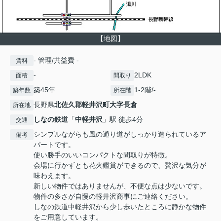
【地図】
- 管理/共益費 -
賃料
-
2LDK
面積
間取り
築45年
1-2階/-
築年数
所在階
長野県
北佐久郡軽井沢町
大字長倉
所在地
しなの鉄道
「
中軽井沢
」駅 徒歩4分
交通
シンプルながらも風の通り道がしっかり造られているア
備考
パートです。
使い勝手のいいコンパクトな間取りが特徴。
会場に行かずとも花火鑑賞ができるので、贅沢な気分が
味わえます。
新しい物件ではありませんが、不便な点は少ないです。
物件の多さが自慢の軽井沢商事にご連絡ください。
しなの鉄道中軽井沢から少し歩いたところに静かな物件
をご用意しています。