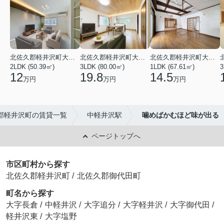
北佐久郡軽井沢町大字長倉
北佐久郡軽井沢町大字長倉
北佐久郡軽井沢町大字長倉
2LDK (50.39㎡)
3LDK (80.00㎡)
1LDK (67.61㎡)
3
12
19.8
14.5
万円
万円
万円
郡軽井沢町の賃貸一覧
中軽井沢駅
噛めばかむほど味が出る
ページトップへ
市区町村から探す
北佐久郡軽井沢町
/
北佐久郡御代田町
町名から探す
大字長倉
/
中軽井沢
/
大字追分
/
大字軽井沢
/
大字御代田
/
軽井沢東
/
大字塩野