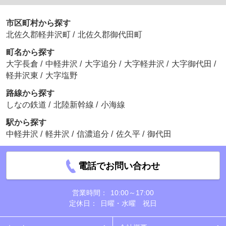
市区町村から探す
北佐久郡軽井沢町
/
北佐久郡御代田町
町名から探す
大字長倉
/
中軽井沢
/
大字追分
/
大字軽井沢
/
大字御代田
/
軽井沢東
/
大字塩野
路線から探す
しなの鉄道
/
北陸新幹線
/
小海線
駅から探す
中軽井沢
/
軽井沢
/
信濃追分
/
佐久平
/
御代田
電話でお問い合わせ
営業時間：
10:00～17:00
定休日：
日曜・水曜 祝日