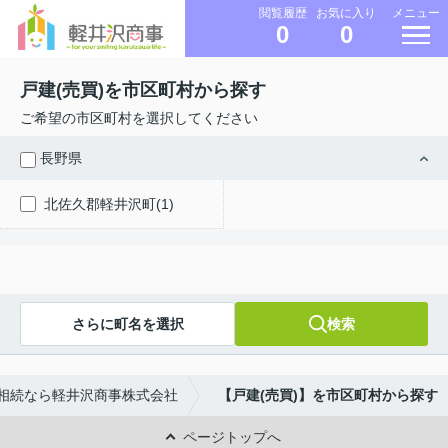
メニュー
閲覧履歴
お気に入り
0
0
戸建(売買)を市区町村から探す
ご希望の市区町村を選択してください
長野県
北佐久郡軽井沢町(1)
さらに町名を選択
検索
相続なら軽井沢商事株式会社
【戸建(売買)】を市区町村から探す
ページトップへ