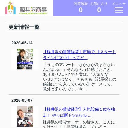
メニュー
閲覧履歴
お気に入り
0
0
更新情報一覧
2026-05-14
【軽井沢の賃貸経営】市場で 【スタート
ラインに立つ】 ってど...
「うちのアパート、なかなか決まらない
んだよね…」そんなふうに感じたこと、
ありませんか？でも実は、“人気がな
い”わけではなく、そもそも【部屋探しの
候補にすら入っていない】ケースって、
意外と多いんです。今...
2026-05-07
【軽井沢の賃貸経営】人気設備１位を独
走！ やっぱ断トツのアレ...
軽井沢の賃貸オーナーの皆さん、こんに
ちは〜！！！賃貸経営をしていると、