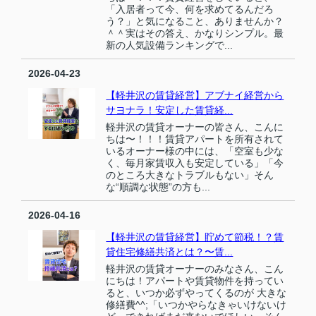
「入居者って今、何を求めてるんだろ
う？」と気になること、ありませんか？
＾＾実はその答え、かなりシンプル。最
新の人気設備ランキングで...
2026-04-23
【軽井沢の賃貸経営】アブナイ経営から
サヨナラ！安定した賃貸経...
軽井沢の賃貸オーナーの皆さん、こんに
ちは〜！！！賃貸アパートを所有されて
いるオーナー様の中には、「空室も少な
く、毎月家賃収入も安定している」「今
のところ大きなトラブルもない」そん
な“順調な状態”の方も...
2026-04-16
【軽井沢の賃貸経営】貯めて節税！？賃
貸住宅修繕共済とは？〜賃...
軽井沢の賃貸オーナーのみなさん、こん
にちは！アパートや賃貸物件を持ってい
ると、いつか必ずやってくるのが 大きな
修繕費^^;「いつかやらなきゃいけないけ