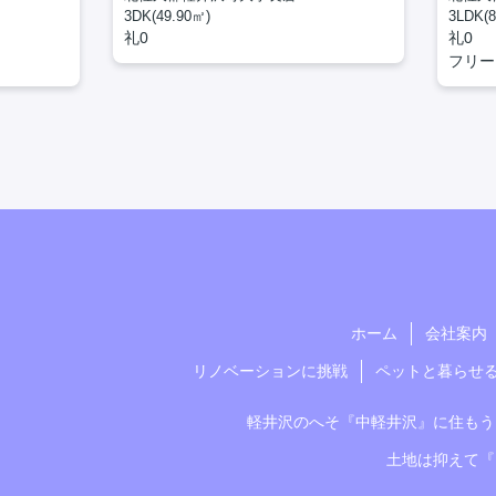
3DK(49.90㎡)
3LDK(8
礼0
礼0
フリー
ホーム
会社案内
リノベーションに挑戦
ペットと暮らせ
軽井沢のへそ『中軽井沢』に住もう
土地は抑えて『1