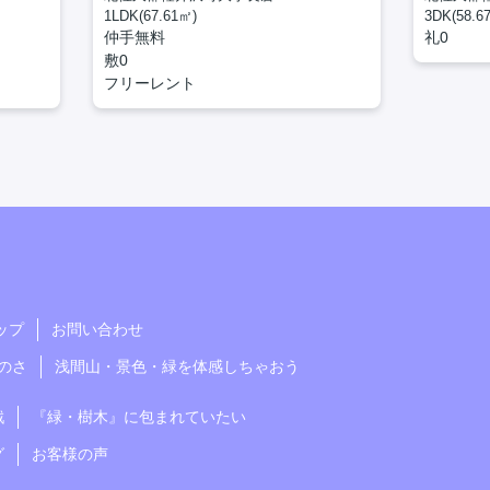
1LDK(67.61㎡)
3DK(58.6
仲手無料
礼0
敷0
フリーレント
ップ
お問い合わせ
のさ
浅間山・景色・緑を体感しちゃおう
戦
『緑・樹木』に包まれていたい
グ
お客様の声