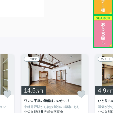
一戸建て
アパート
14.5
4.9
万円
万
ワンコ平屋の準備はいいかい？
ひとり占め
す。
用性も魅力です。
らしてもカップルで広々使ってもOK。
はわんちゃんと遊んだり、
りは3LKの戸建て物件で、80平米越えの広々タイプ。
室内はIHコンロや浴室乾燥機を備え、
暮らしやすさを考えてリノベーションされた
中軽井沢南エリアの2LDKのお部屋です。
軽井沢らしい穏やかな空気の中で、心地よく暮らせる一室
自然を感じながらガーデニングを楽しんだりと、
お部屋は洋室が1つに和室が2つですが
お家の前に2台の駐車スペースを
洋室3部屋に加えて土
駅やスーパー、役場、
中軽井沢駅から徒歩10分の場所にありながら、
どこか懐か
北佐久郡軽井沢町大字長倉
北佐久郡