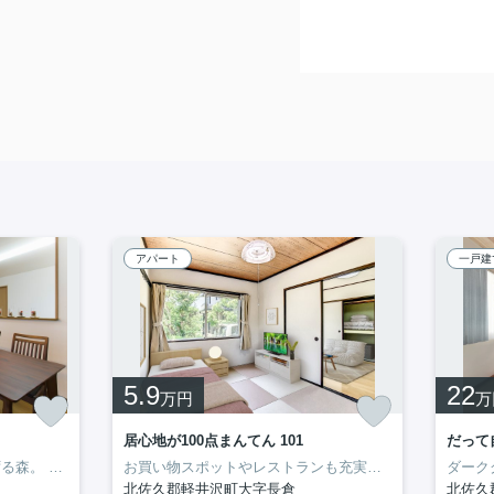
アパート
一戸建
5.9
22
万円
万
居心地が100点まんてん 101
だって
K。
る立地。
ずる森。
ち盛りのお子さまがいらっしゃるファミリーにもってこいの3DK！！
水廻りを中心に全体をリフォーム済みで
そんな自然豊かな住宅地の一角、
リノベーションによって生まれ変わった空間は、
誰もが憧れる、戸建ての物件のご
室内が快適に生まれ変わったば
お買い物スポットやレストランも充実した
淡いホワイトとウ
中軽井沢北エ
何かと
北佐久郡軽井沢町大字長倉
北佐久