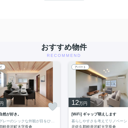
おすすめ物件
RECOMMEND
て
アパート
12
円
万円
自然が好き。
[WiFi] ギャップ萌えします
紹介です。
かり！
ッディな雰囲気にまとめられ
リアのリノベ物件のご紹介です。
お金のかかる時期にはありがたい、リーズナブルな賃料にも注目です。
家を囲むように広めの庭があり、ペットも相談可能。
中軽井沢駅へは車で4分、ツルヤも徒歩圏内の利便性の良い立地で
収納たっぷりで、毎日の暮らしが整いやすい実
ダークグレーのシックな外観が目をひく
追分エリアの築浅物件のご紹介です。
3DKの使いやすい間取りで
ファミリーで暮
お天気の良い日
間取
郡軽井沢町大字長倉
北佐久郡軽井沢町大字長倉