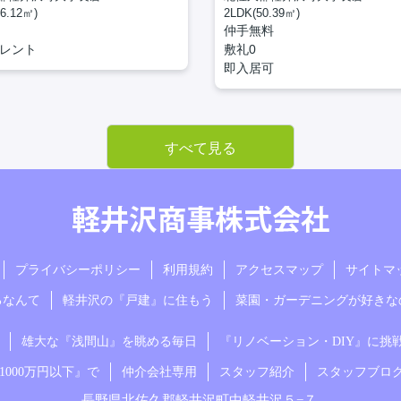
6.12㎡)
2LDK(50.39㎡)
仲手無料
レント
敷礼0
即入居可
すべて見る
プライバシーポリシー
利用規約
アクセスマップ
サイトマ
るなんて
軽井沢の『戸建』に住もう
菜園・ガーデニングが好きな
雄大な『浅間山』を眺める毎日
『リノベーション・DIY』に挑
000万円以下』で
仲介会社専用
スタッフ紹介
スタッフブロ
長野県北佐久郡軽井沢町中軽井沢５−７